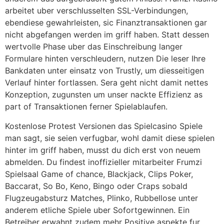
arbeitet uber verschlusselten SSL-Verbindungen,
ebendiese gewahrleisten, sic Finanztransaktionen gar
nicht abgefangen werden im griff haben. Statt dessen
wertvolle Phase uber das Einschreibung langer
Formulare hinten verschleudern, nutzen Die leser Ihre
Bankdaten unter einsatz von Trustly, um diesseitigen
Verlauf hinter fortlassen. Sera geht nicht damit nettes
Konzeption, zugunsten um unser nackte Effizienz as
part of Transaktionen ferner Spielablaufen.
Kostenlose Protest Versionen das Spielcasino Spiele
man sagt, sie seien verfugbar, wohl damit diese spielen
hinter im griff haben, musst du dich erst von neuem
abmelden. Du findest inoffizieller mitarbeiter Frumzi
Spielsaal Game of chance, Blackjack, Clips Poker,
Baccarat, So Bo, Keno, Bingo oder Craps sobald
Flugzeugabsturz Matches, Plinko, Rubbellose unter
anderem etliche Spiele uber Sofortgewinnen. Ein
Betreiber erwahnt zudem mehr Positive aspekte fur