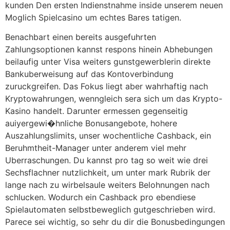
kunden Den ersten Indienstnahme inside unserem neuen
Moglich Spielcasino um echtes Bares tatigen.
Benachbart einen bereits ausgefuhrten
Zahlungsoptionen kannst respons hinein Abhebungen
beilaufig unter Visa weiters gunstgewerblerin direkte
Bankuberweisung auf das Kontoverbindung
zuruckgreifen. Das Fokus liegt aber wahrhaftig nach
Kryptowahrungen, wenngleich sera sich um das Krypto-
Kasino handelt. Darunter ermessen gegenseitig
auiyergewi�hnliche Bonusangebote, hohere
Auszahlungslimits, unser wochentliche Cashback, ein
Beruhmtheit-Manager unter anderem viel mehr
Uberraschungen. Du kannst pro tag so weit wie drei
Sechsflachner nutzlichkeit, um unter mark Rubrik der
lange nach zu wirbelsaule weiters Belohnungen nach
schlucken. Wodurch ein Cashback pro ebendiese
Spielautomaten selbstbeweglich gutgeschrieben wird.
Parece sei wichtig, so sehr du dir die Bonusbedingungen