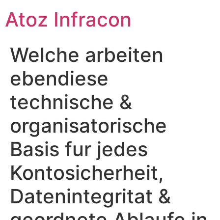
Skip
Atoz Infracon
to
content
Welche arbeiten
ebendiese
technische &
organisatorische
Basis fur jedes
Kontosicherheit,
Datenintegritat &
geordnete Ablaufe in