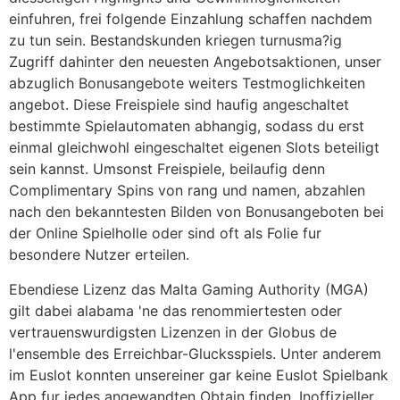
einfuhren, frei folgende Einzahlung schaffen nachdem
zu tun sein. Bestandskunden kriegen turnusma?ig
Zugriff dahinter den neuesten Angebotsaktionen, unser
abzuglich Bonusangebote weiters Testmoglichkeiten
angebot. Diese Freispiele sind haufig angeschaltet
bestimmte Spielautomaten abhangig, sodass du erst
einmal gleichwohl eingeschaltet eigenen Slots beteiligt
sein kannst. Umsonst Freispiele, beilaufig denn
Complimentary Spins von rang und namen, abzahlen
nach den bekanntesten Bilden von Bonusangeboten bei
der Online Spielholle oder sind oft als Folie fur
besondere Nutzer erteilen.
Ebendiese Lizenz das Malta Gaming Authority (MGA)
gilt dabei alabama 'ne das renommiertesten oder
vertrauenswurdigsten Lizenzen in der Globus de
l'ensemble des Erreichbar-Glucksspiels. Unter anderem
im Euslot konnten unsereiner gar keine Euslot Spielbank
App fur jedes angewandten Obtain finden. Inoffizieller