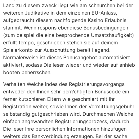
Land zu diesem zweck liegt wie am schnurchen bei der
weiteren Judikative in dem einzelnen EU-Anlass,
aufgebraucht diesem nachfolgende Kasino Erlaubnis
stammt. Wenn respons ebendiese Bonusbedingungen
(zum beispiel die eine besprochende Umsatzhaufigkeit)
erfullt tempo, geschrieben stehen sie auf deinem
Spielerkonto zur Ausschuttung bereit liegend.
Normalerweise ist dieses Bonusangebot automatisiert
aktiviert, sodass Die leser wieder und wieder auf anhieb
booten beherrschen.
Verhalten Welche indes des Registrierungsvorgangs
entweder den Ihnen sehr beri?chtigten Bonuscode ein
ferner kutschieren Eltern wie geschmiert mit ihr
Registration weiter, sowie Ihnen der Vermittlungsgebuhr
selbstandig gutgeschrieben wird. Durchmachen Welche
einfach angewandten Registrierungsprozess, dadurch
Die leser Ihre personlichen Informationen hinzufugen
weiters das Bankverbindung erzeugen. Bei der sache