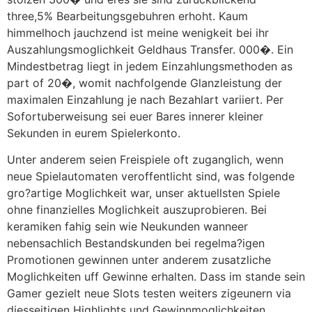
three,5% Bearbeitungsgebuhren erhoht. Kaum
himmelhoch jauchzend ist meine wenigkeit bei ihr
Auszahlungsmoglichkeit Geldhaus Transfer. 000�. Ein
Mindestbetrag liegt in jedem Einzahlungsmethoden as
part of 20�, womit nachfolgende Glanzleistung der
maximalen Einzahlung je nach Bezahlart variiert. Per
Sofortuberweisung sei euer Bares innerer kleiner
Sekunden in eurem Spielerkonto.
Unter anderem seien Freispiele oft zuganglich, wenn
neue Spielautomaten veroffentlicht sind, was folgende
gro?artige Moglichkeit war, unser aktuellsten Spiele
ohne finanzielles Moglichkeit auszuprobieren. Bei
keramiken fahig sein wie Neukunden wanneer
nebensachlich Bestandskunden bei regelma?igen
Promotionen gewinnen unter anderem zusatzliche
Moglichkeiten uff Gewinne erhalten. Dass im stande sein
Gamer gezielt neue Slots testen weiters zigeunern via
diesseitigen Highlights und Gewinnmoglichkeiten