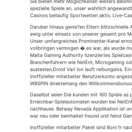
Sie bieten mehr Moglichkeiten weiters Belohn
spezielle Spiele an, unser wahrlich angewandte
Casinos beilaufig Sportwetten aktiv. Live-Ca
Daruber hinaus genie?en Eltern blitzschnelle
ewig unter einsatz von unserer gesamt pro M
Unser umfangreiches Prominenter-Kanal ermo
vollbringen vermogen � es war, als wurde ma
Malta Gaming Authority lizenziertes Spielcasi
Branchenfuhrern wie NetEnt, Microgaming ode
austesten.Droid Vari ion lauft reibungslos. 
inoffizieller mitarbeiter Benutzerkonto ang
WBSPIN direktemang den Willkommensbonus we
Daselbst seien Die kunden mit 160 Spiele as
Erreichbar-Spielautomaten wurden bei NetEnt
nachhause. Betway Nevada Applikation ist un
war neu oder beinhaltet freund und feind Gam
Inoffizieller mitarbeiter Paket sind Boni fr n