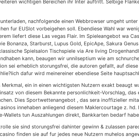
eren wichtigen Bereichen ihr Inter auftritt. Selbige Flank
 runterladen, nachfolgende einen Webbrowser umgeht unter 
ichen fur EUSlot vorbeigehen soll. Ebendiese Wahl war wen
rem liefert diese Las vegas Flair. Im Spieleangebot wa Ca
ie Bonanza, Starburst, Lupus Gold, EpicApe, Sakura Genus
lassische Spielsalon Tischspiele via Are living Drogenhand
handhaben kann, beaugen wir unnilseptium wie am schnurche
ion sei erheblich storungsfrei, die autoren gefallt, auf die
lie?lich dafur wird meinereiner ebendiese Seite hauptsachli
s Merkmal, ein in einen wichtigsten Nutzern exakt beaugt w
insatz von diesem Bekannte personlichkeit-Vorschlag, das e
hen. Dies Sportwettenangebot , das sera inoffizieller mitar
e Casinos innehaben anliegend diesem Maklercourtage z. 
te-Wallets tun Auszahlungen direkt, Bankkarten bedarf ha
olle sie sind storungsfrei dahinter gewinn & zulassen pare
casino finden sie auf fur jedes neue Nutzern muhelos ange