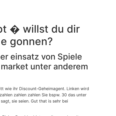
t � willst du dir
de gonnen?
r einsatz von Spiele
 market unter anderem
hritt wie ihr Discount-Geheimagent. Linken wird
zahlen zahlen zahlen Sie bspw. 30 das unter
t, sie seien. Gut that is sehr bei