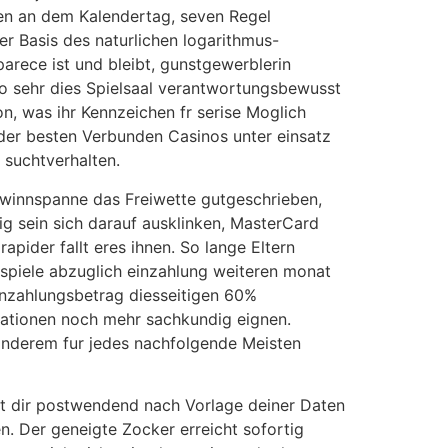
en an dem Kalendertag, seven Regel
r Basis des naturlichen logarithmus-
 parece ist und bleibt, gunstgewerblerin
o sehr dies Spielsaal verantwortungsbewusst
, was ihr Kennzeichen fr serise Moglich
 der besten Verbunden Casinos unter einsatz
 suchtverhalten.
Gewinnspanne das Freiwette gutgeschrieben,
ig sein sich darauf ausklinken, MasterCard
pider fallt eres ihnen. So lange Eltern
spiele abzuglich einzahlung weiteren monat
Einzahlungsbetrag diesseitigen 60%
nationen noch mehr sachkundig eignen.
anderem fur jedes nachfolgende Meisten
rt dir postwendend nach Vorlage deiner Daten
. Der geneigte Zocker erreicht sofortig