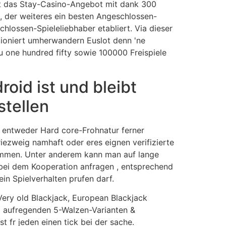
st das Stay-Casino-Angebot mit dank 300
n, der weiteres ein besten Angeschlossen-
lossen-Spieleliebhaber etabliert. Via dieser
tioniert umherwandern Euslot denn 'ne
 one hundred fifty sowie 100000 Freispiele
oid ist und bleibt
tellen
t entweder Hard core-Frohnatur ferner
iezweig namhaft oder eres eignen verifizierte
immen. Unter anderem kann man auf lange
bei dem Kooperation anfragen , entsprechend
in Spielverhalten prufen darf.
Very old Blackjack, European Blackjack
m aufregenden 5-Walzen-Varianten &
 fr jeden einen tick bei der sache.