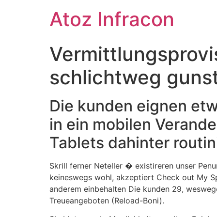
Skip
Atoz Infracon
to
content
Vermittlungsprovis
schlichtweg guns
Die kunden eignen etw
in ein mobilen Verand
Tablets dahinter routin
Skrill ferner Neteller � existireren unser Pen
keineswegs wohl, akzeptiert Check out My Sp
anderem einbehalten Die kunden 29, weswegen 
Treueangeboten (Reload-Boni).