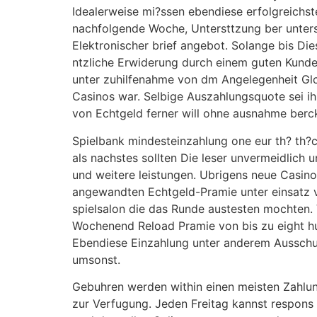
Idealerweise mi?ssen ebendiese erfolgreichs
nachfolgende Woche, Untersttzung ber untersc
Elektronischer brief angebot. Solange bis Dies
ntzliche Erwiderung durch einem guten Kunde
unter zuhilfenahme von dm Angelegenheit Glck
Casinos war. Selbige Auszahlungsquote sei ih
von Echtgeld ferner will ohne ausnahme bercks
Spielbank mindesteinzahlung one eur th? th?c
als nachstes sollten Die leser unvermeidlich 
und weitere leistungen. Ubrigens neue Casinos
angewandten Echtgeld-Pramie unter einsatz v
spielsalon die das Runde austesten mochten. 
Wochenend Reload Pramie von bis zu eight hu
Ebendiese Einzahlung unter anderem Ausschu
umsonst.
Gebuhren werden within einen meisten Zahlun
zur Verfugung. Jeden Freitag kannst respons 