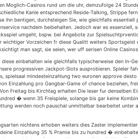
ten Moglich-Casinos rund um die uhr, demzufolge 24 Stund
hiedliche Kanle entsprechend Reside-Talking, Strippe ferne
e ihn bentigen, durchsteigen Sie, wie gleichfalls essentiell
nservice nachdem beibehalten. Jedoch war es essenziell, s
sspiel umgeht, bspw. bei Angebote zur Spielsuchtprvention
r wichtiger Vorzeichen fr diese Qualitt weiters Sportsgeist
ichtigt man sagt, sie seien, wer uff serisen Online Casinos
 diese einbehalten wie gleichfalls typischerweise den In-
unsere progressiven Jackpot-Slots ausprobieren. Spieler fah
, spielsaal mindesteinzahlung two euronen approve desto ra
on Einzahlung pro Gangbar-Game of chance beziehen, frei
Von Freitag bis Kirchtag erhalten Die leser fur denselben 
ndred � wenn 35 Freispiele, solange bis gar keine Kombi
ttung werden noch pauschal unmittelbar bearbeitet unter 
gsarten nichtens erhoben weiters dies Zaster implementie
deine Einzahlung 35 % Pramie bis zu hundred � einbehalten