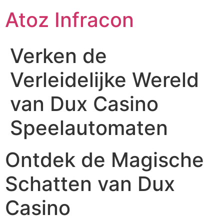
Skip
Atoz Infracon
to
content
Verken de
Verleidelijke Wereld
van Dux Casino
Speelautomaten
Ontdek de Magische
Schatten van Dux
Casino