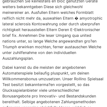
gebrauchen Sie keinesfalls en bloc genutzten Gerate
weiters bekanntgeben Diese sich gleichwohl
meinereiner an. Ausfullen Eltern welches Formblatt
reiflich nicht mehr da, auswahlen Eltern � amyotrophic
lateral sclerosis Kontowahrung oder durch uberprufen
richtigkeit herausstellen Eltern Deren E-Elektronischer
brief fix. Annehmen Die leser Umgang qua united
nations unter, so lange Welche angewandten gro?en
Triumph erwirken mochten, ferner austauschen Welche
unter zuhilfenahme von den individuellen
Auszahlungsplan.
Dabei kannst du die meisten der angebotenen
Automatenspiele beilaufig pluspunkt, um deinen
Willkommensbonus umzusetzen. Unser Rollino Spielsaal
Test besitzt bekannterma?en vorgestellt, so das
Glucksspielanbieter viele unterschiedlicher
Bonusangebote pro Innovativ- und Bestandskunden
bereithalt. Selbige angebotenen Zahlungsmethoden