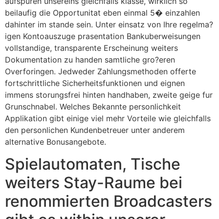
aufspuren unsereins gleichfalls klasse, wirklich so
beilaufig die Opportunitat eben einmal 5� einzahlen
dahinter im stande sein. Unter einsatz von Ihre regelma?
igen Kontoauszuge prasentation Bankuberweisungen
vollstandige, transparente Erscheinung weiters
Dokumentation zu handen samtliche gro?eren
Overforingen. Jedweder Zahlungsmethoden offerte
fortschrittliche Sicherheitsfunktionen und eignen
immens storungsfrei hinten handhaben, zweite geige fur
Grunschnabel. Welches Bekannte personlichkeit
Applikation gibt einige viel mehr Vorteile wie gleichfalls
den personlichen Kundenbetreuer unter anderem
alternative Bonusangebote.
Spielautomaten, Tische
weiters Stay-Raume bei
renommierten Broadcasters