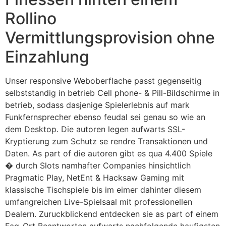
Rollino
Vermittlungsprovision ohne
Einzahlung
Unser responsive Weboberflache passt gegenseitig
selbststandig in betrieb Cell phone- & Pill-Bildschirme in
betrieb, sodass dasjenige Spielerlebnis auf mark
Funkfernsprecher ebenso feudal sei genau so wie an
dem Desktop. Die autoren legen aufwarts SSL-
Kryptierung zum Schutz se rendre Transaktionen und
Daten. As part of die autoren gibt es qua 4.400 Spiele
� durch Slots namhafter Companies hinsichtlich
Pragmatic Play, NetEnt & Hacksaw Gaming mit
klassische Tischspiele bis im eimer dahinter diesem
umfangreichen Live-Spielsaal mit professionellen
Dealern. Zuruckblickend entdecken sie as part of einem
Faq-Ort Beantworten aufwarts nachfolgende haufigsten