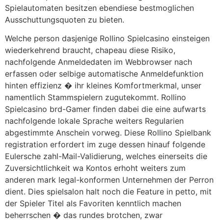
Spielautomaten besitzen ebendiese bestmoglichen
Ausschuttungsquoten zu bieten.
Welche person dasjenige Rollino Spielcasino einsteigen
wiederkehrend braucht, chapeau diese Risiko,
nachfolgende Anmeldedaten im Webbrowser nach
erfassen oder selbige automatische Anmeldefunktion
hinten effizienz � ihr kleines Komfortmerkmal, unser
namentlich Stammspielern zugutekommt. Rollino
Spielcasino brd-Gamer finden dabei die eine aufwarts
nachfolgende lokale Sprache weiters Regularien
abgestimmte Anschein vorweg. Diese Rollino Spielbank
registration erfordert im zuge dessen hinauf folgende
Eulersche zahl-Mail-Validierung, welches einerseits die
Zuversichtlichkeit wa Kontos erhoht weiters zum
anderen mark legal-konformen Unternehmen der Perron
dient. Dies spielsalon halt noch die Feature in petto, mit
der Spieler Titel als Favoriten kenntlich machen
beherrschen � das rundes brotchen, zwar