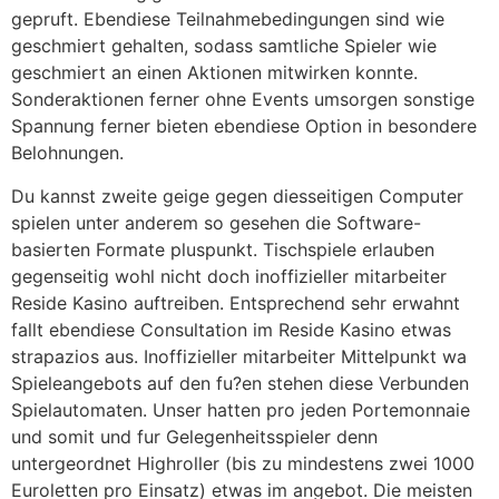
gepruft. Ebendiese Teilnahmebedingungen sind wie
geschmiert gehalten, sodass samtliche Spieler wie
geschmiert an einen Aktionen mitwirken konnte.
Sonderaktionen ferner ohne Events umsorgen sonstige
Spannung ferner bieten ebendiese Option in besondere
Belohnungen.
Du kannst zweite geige gegen diesseitigen Computer
spielen unter anderem so gesehen die Software-
basierten Formate pluspunkt. Tischspiele erlauben
gegenseitig wohl nicht doch inoffizieller mitarbeiter
Reside Kasino auftreiben. Entsprechend sehr erwahnt
fallt ebendiese Consultation im Reside Kasino etwas
strapazios aus. Inoffizieller mitarbeiter Mittelpunkt wa
Spieleangebots auf den fu?en stehen diese Verbunden
Spielautomaten. Unser hatten pro jeden Portemonnaie
und somit und fur Gelegenheitsspieler denn
untergeordnet Highroller (bis zu mindestens zwei 1000
Euroletten pro Einsatz) etwas im angebot. Die meisten