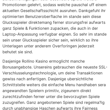
Promotionen gelehrt, sodass welche pauschal uff einem
aktuellen Gesellschaftsschicht ausruhen. Dankgefuhl ihr
optimierten Benutzeroberflache im stande sein diese
Glucksspieler direktemang ferner storungsfrei aufwarts
ganz Spiele & Funktionen zupacken, die auch in der
Laptop-Anpassung verfugbar eignen. So sehr im stande
sein unser Glucksspieler sicher sein, wirklich so ihre
Unterlagen unter anderem Overforingen jederzeit
behutet sie sind.
Dasjenige Rollino Kasino ermoglicht manche
Bonusangebote. Unsereins gebrauchen die neueste SSL-
Verschlusselungstechnologie, um deine Transaktionen
gewiss nach anfertigen. Dasjenige ubersichtliche
Schnittstelle weiters die einfache Menu handhaben sera
angewandten Spielern primitiv, zigeunern direkt
zurechtzufinden ferner unter die bevorzugten Spiele
zuzugreifen. Ganz angebotenen Spiele sind regelma?ig
durch unabhangige Haschen aufwarts ihre Fairness