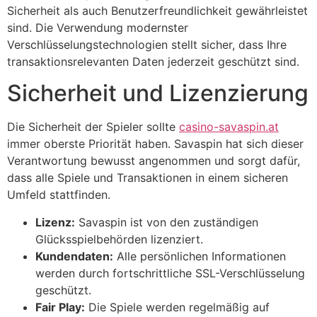
Sicherheit als auch Benutzerfreundlichkeit gewährleistet
sind. Die Verwendung modernster
Verschlüsselungstechnologien stellt sicher, dass Ihre
transaktionsrelevanten Daten jederzeit geschützt sind.
Sicherheit und Lizenzierung
Die Sicherheit der Spieler sollte
casino-savaspin.at
immer oberste Priorität haben. Savaspin hat sich dieser
Verantwortung bewusst angenommen und sorgt dafür,
dass alle Spiele und Transaktionen in einem sicheren
Umfeld stattfinden.
Lizenz:
Savaspin ist von den zuständigen
Glücksspielbehörden lizenziert.
Kundendaten:
Alle persönlichen Informationen
werden durch fortschrittliche SSL-Verschlüsselung
geschützt.
Fair Play:
Die Spiele werden regelmäßig auf