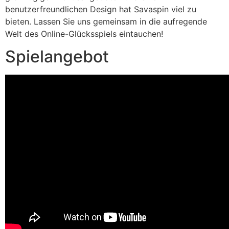
benutzerfreundlichen Design hat Savaspin viel zu
bieten. Lassen Sie uns gemeinsam in die aufregende
Welt des Online-Glücksspiels eintauchen!
Spielangebot