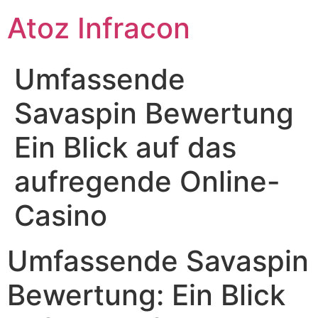
Skip
Atoz Infracon
to
content
Umfassende
Savaspin Bewertung
Ein Blick auf das
aufregende Online-
Casino
Umfassende Savaspin
Bewertung: Ein Blick