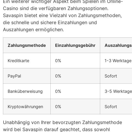
Ein weiterer wichtiger Aspekt beim Spielen im Online-
Casino sind die verfügbaren Zahlungsoptionen.
Savaspin bietet eine Vielzahl von Zahlungsmethoden,
die schnelle und sichere Einzahlungen und
Auszahlungen ermöglichen.
Zahlungsmethode
Einzahlungsgebühr
Auszahlungs
Kreditkarte
0%
1-3 Werktage
PayPal
0%
Sofort
Banküberweisung
0%
3-5 Werktage
Kryptowährungen
0%
Sofort
Unabhängig von Ihrer bevorzugten Zahlungsmethode
wird bei Savaspin darauf geachtet, dass sowohl