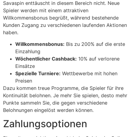
Savaspin enttäuscht in diesem Bereich nicht. Neue
Spieler werden mit einem attraktiven
Willkommensbonus begrüßt, während bestehende
Kunden Zugang zu verschiedenen laufenden Aktionen
haben.
Willkommensbonus:
Bis zu 200% auf die erste
Einzahlung
Wöchentlicher Cashback:
10% auf verlorene
Einsätze
Spezielle Turniere:
Wettbewerbe mit hohen
Preisen
Dazu kommen treue Programme, die Spieler für ihre
Kontinuität belohnen. Je mehr Sie spielen, desto mehr
Punkte sammeln Sie, die gegen verschiedene
Belohnungen eingelöst werden können.
Zahlungsoptionen