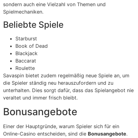
sondern auch eine Vielzahl von Themen und
Spielmechaniken.
Beliebte Spiele
Starburst
Book of Dead
Blackjack
Baccarat
Roulette
Savaspin bietet zudem regelmäßig neue Spiele an, um
die Spieler ständig neu herauszufordern und zu
unterhalten. Dies sorgt dafür, dass das Spielangebot nie
veraltet und immer frisch bleibt.
Bonusangebote
Einer der Hauptgründe, warum Spieler sich für ein
Online-Casino entscheiden, sind die
Bonusangebote
.