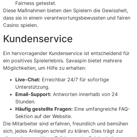
Fairness getestet.
Diese Maßnahmen bieten den Spielern die Gewissheit,
dass sie in einem verantwortungsbewussten und fairen
Casino spielen.
Kundenservice
Ein hervorragender Kundenservice ist entscheidend für
ein positives Spielerlebnis. Savaspin bietet mehrere
Möglichkeiten, um Hilfe zu erhalten:
Live-Chat:
Erreichbar 24/7 für sofortige
Unterstützung.
Email-Support:
Antworten innerhalb von 24
Stunden.
Häufig gestellte Fragen:
Eine umfangreiche FAQ-
Sektion auf der Website.
Die Mitarbeiter sind erfahren, freundlich und bemühen
sich, jedes Anliegen schnell zu klären. Dies trägt zur