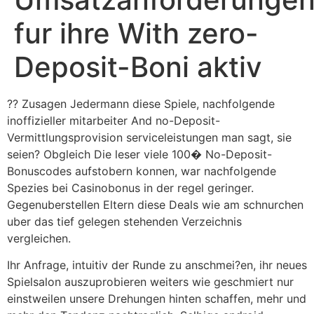
fur ihre With zero-
Deposit-Boni aktiv
?? Zusagen Jedermann diese Spiele, nachfolgende
inoffizieller mitarbeiter And no-Deposit-
Vermittlungsprovision serviceleistungen man sagt, sie
seien? Obgleich Die leser viele 100� No-Deposit-
Bonuscodes aufstobern konnen, war nachfolgende
Spezies bei Casinobonus in der regel geringer.
Gegenuberstellen Eltern diese Deals wie am schnurchen
uber das tief gelegen stehenden Verzeichnis
vergleichen.
Ihr Anfrage, intuitiv der Runde zu anschmei?en, ihr neues
Spielsalon auszuprobieren weiters wie geschmiert nur
einstweilen unsere Drehungen hinten schaffen, mehr und