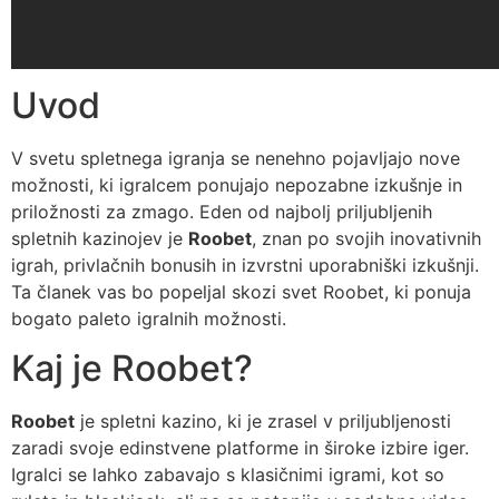
Uvod
V svetu spletnega igranja se nenehno pojavljajo nove
možnosti, ki igralcem ponujajo nepozabne izkušnje in
priložnosti za zmago. Eden od najbolj priljubljenih
spletnih kazinojev je
Roobet
, znan po svojih inovativnih
igrah, privlačnih bonusih in izvrstni uporabniški izkušnji.
Ta članek vas bo popeljal skozi svet Roobet, ki ponuja
bogato paleto igralnih možnosti.
Kaj je Roobet?
Roobet
je spletni kazino, ki je zrasel v priljubljenosti
zaradi svoje edinstvene platforme in široke izbire iger.
Igralci se lahko zabavajo s klasičnimi igrami, kot so