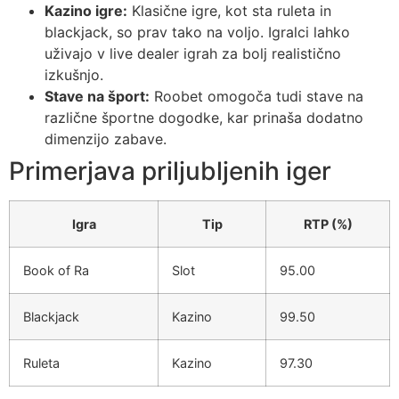
Kazino igre:
Klasične igre, kot sta ruleta in
blackjack, so prav tako na voljo. Igralci lahko
uživajo v live dealer igrah za bolj realistično
izkušnjo.
Stave na šport:
Roobet omogoča tudi stave na
različne športne dogodke, kar prinaša dodatno
dimenzijo zabave.
Primerjava priljubljenih iger
Igra
Tip
RTP (%)
Book of Ra
Slot
95.00
Blackjack
Kazino
99.50
Ruleta
Kazino
97.30