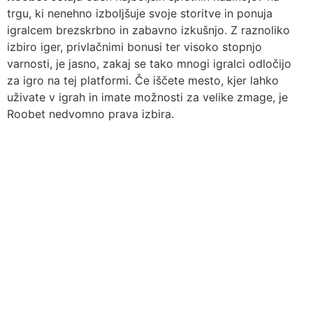
trgu, ki nenehno izboljšuje svoje storitve in ponuja
igralcem brezskrbno in zabavno izkušnjo. Z raznoliko
izbiro iger, privlačnimi bonusi ter visoko stopnjo
varnosti, je jasno, zakaj se tako mnogi igralci odločijo
za igro na tej platformi. Če iščete mesto, kjer lahko
uživate v igrah in imate možnosti za velike zmage, je
Roobet nedvomno prava izbira.