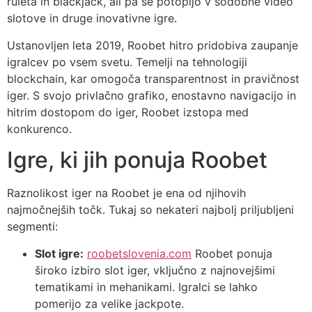
ruleta in blackjack, ali pa se potopijo v sodobne video
slotove in druge inovativne igre.
Ustanovljen leta 2019, Roobet hitro pridobiva zaupanje
igralcev po vsem svetu. Temelji na tehnologiji
blockchain, kar omogoča transparentnost in pravičnost
iger. S svojo privlačno grafiko, enostavno navigacijo in
hitrim dostopom do iger, Roobet izstopa med
konkurenco.
Igre, ki jih ponuja Roobet
Raznolikost iger na Roobet je ena od njihovih
najmočnejših točk. Tukaj so nekateri najbolj priljubljeni
segmenti:
Slot igre:
roobetslovenia.com
Roobet ponuja
široko izbiro slot iger, vključno z najnovejšimi
tematikami in mehanikami. Igralci se lahko
pomerijo za velike jackpote.