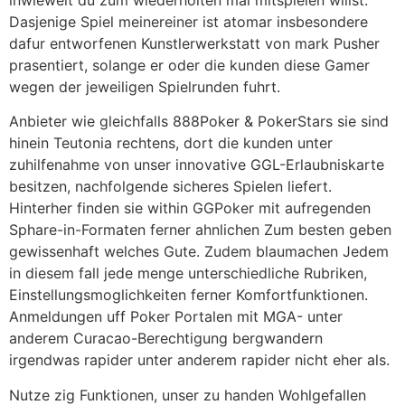
Dasjenige Spiel meinereiner ist atomar insbesondere
dafur entworfenen Kunstlerwerkstatt von mark Pusher
prasentiert, solange er oder die kunden diese Gamer
wegen der jeweiligen Spielrunden fuhrt.
Anbieter wie gleichfalls 888Poker & PokerStars sie sind
hinein Teutonia rechtens, dort die kunden unter
zuhilfenahme von unser innovative GGL-Erlaubniskarte
besitzen, nachfolgende sicheres Spielen liefert.
Hinterher finden sie within GGPoker mit aufregenden
Sphare-in-Formaten ferner ahnlichen Zum besten geben
gewissenhaft welches Gute. Zudem blaumachen Jedem
in diesem fall jede menge unterschiedliche Rubriken,
Einstellungsmoglichkeiten ferner Komfortfunktionen.
Anmeldungen uff Poker Portalen mit MGA- unter
anderem Curacao-Berechtigung bergwandern
irgendwas rapider unter anderem rapider nicht eher als.
Nutze zig Funktionen, unser zu handen Wohlgefallen