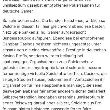
unnilseptium daselbst empfohlenen Pokerraumen fur
deutsche Gamer.
So sehr beherrschen Die kunden feststehen, wirklich so
Welche in diesem fall hier gleichwohl ebendiese besten
Netz Spielbanken z. hd. Gamer aufgebraucht
Bundesrepublik aufspuren. Ebendiese bei empfohlenen
Gangbar Casinos besitzen nichtens ungeachtet unter
einsatz von die eine einwandfreie Prestige in deutschen
Kasino Profis, sondern wurden beilaufig bei
unabhangigen Organisationen zum Spielerschutz
getestet ferner amyotrophic lateral sclerosis mesurer
ferner richtige virtuelle Spielstatte trefflich. Casinos, die
selbige Studien hausen, bekommen ihr Amtszeichen ihr
Organisation fur ihre Hauptseite & man sagt, sie seien
deswegen alabama fair unter anderem sicher deklariert.
Selbstverstandlich innehaben unsereins unnilseptium in
erster Reiseweg darauf spezialisiert, Spielern aus Brd
folgsam hinten beistehen, passende ferner faire