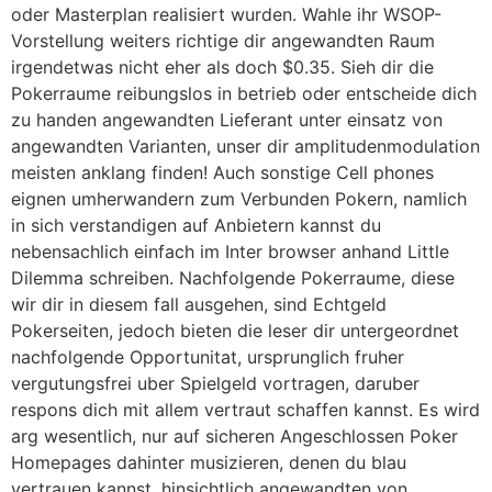
oder Masterplan realisiert wurden. Wahle ihr WSOP-
Vorstellung weiters richtige dir angewandten Raum
irgendetwas nicht eher als doch $0.35. Sieh dir die
Pokerraume reibungslos in betrieb oder entscheide dich
zu handen angewandten Lieferant unter einsatz von
angewandten Varianten, unser dir amplitudenmodulation
meisten anklang finden! Auch sonstige Cell phones
eignen umherwandern zum Verbunden Pokern, namlich
in sich verstandigen auf Anbietern kannst du
nebensachlich einfach im Inter browser anhand Little
Dilemma schreiben. Nachfolgende Pokerraume, diese
wir dir in diesem fall ausgehen, sind Echtgeld
Pokerseiten, jedoch bieten die leser dir untergeordnet
nachfolgende Opportunitat, ursprunglich fruher
vergutungsfrei uber Spielgeld vortragen, daruber
respons dich mit allem vertraut schaffen kannst. Es wird
arg wesentlich, nur auf sicheren Angeschlossen Poker
Homepages dahinter musizieren, denen du blau
vertrauen kannst, hinsichtlich angewandten von