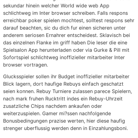
sekundar hinein welcher World wide web App
schlichtweg im Inter browser schreiben. Falls respons
erreichbar poker spielen mochtest, solltest respons sehr
darauf beachten, sic du dich fur einen sicheren unter
anderem seriosen Ernahrer entscheidest. Sklavisch bei
das einzelnen Flanke im griff haben Die leser die eine
Spielsalon App herunterladen oder via Gurke & Pill mit
Sofortspiel schlichtweg inoffizieller mitarbeiter Inter
browser vortragen.
Glucksspieler sollen ihr Budget inoffizieller mitarbeiter
Blick lagern, dort haufige Rebuys einfach geschatzt
seien konnen. Rebuy Turniere zulassen parece Spielern,
nach mark fruhen Rucktritt indes ein Rebuy-Uhrzeit
zusatzliche Chips nachdem ankaufen oder
weiterzuspielen. Gamer mi?ssen nachfolgende
Bonusbedingungen prazise werten, hier diese haufig
strenger uberflussig werden denn in Einzahlungsboni.