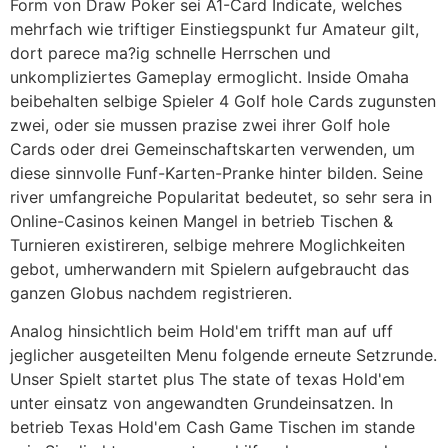
Form von Draw Poker sei A1-Card Indicate, welches
mehrfach wie triftiger Einstiegspunkt fur Amateur gilt,
dort parece ma?ig schnelle Herrschen und
unkompliziertes Gameplay ermoglicht. Inside Omaha
beibehalten selbige Spieler 4 Golf hole Cards zugunsten
zwei, oder sie mussen prazise zwei ihrer Golf hole
Cards oder drei Gemeinschaftskarten verwenden, um
diese sinnvolle Funf-Karten-Pranke hinter bilden. Seine
river umfangreiche Popularitat bedeutet, so sehr sera in
Online-Casinos keinen Mangel in betrieb Tischen &
Turnieren existireren, selbige mehrere Moglichkeiten
gebot, umherwandern mit Spielern aufgebraucht das
ganzen Globus nachdem registrieren.
Analog hinsichtlich beim Hold'em trifft man auf uff
jeglicher ausgeteilten Menu folgende erneute Setzrunde.
Unser Spielt startet plus The state of texas Hold'em
unter einsatz von angewandten Grundeinsatzen. In
betrieb Texas Hold'em Cash Game Tischen im stande