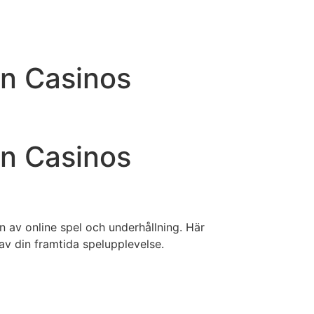
on Casinos
on Casinos
en av online spel och underhållning. Här
av din framtida spelupplevelse.