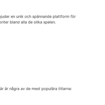
juder en unik och spännande plattform för
iter bland alla de olika spelen.
r är några av de mest populära titlarna: