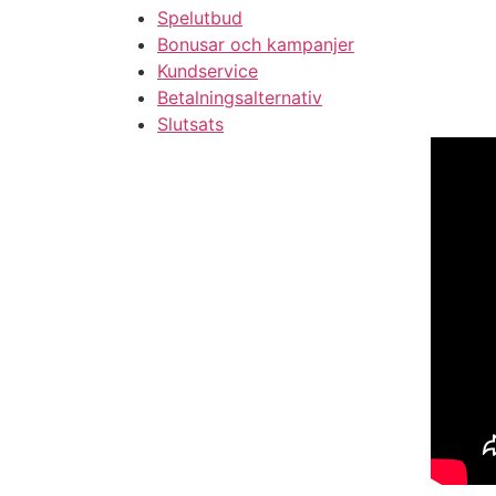
Spelutbud
Bonusar och kampanjer
Kundservice
Betalningsalternativ
Slutsats