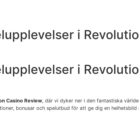
lupplevelser i Revoluti
lupplevelser i Revoluti
on Casino Review
, där vi dyker ner i den fantastiska värld
oner, bonusar och spelutbud för att ge dig en helhetsbild 