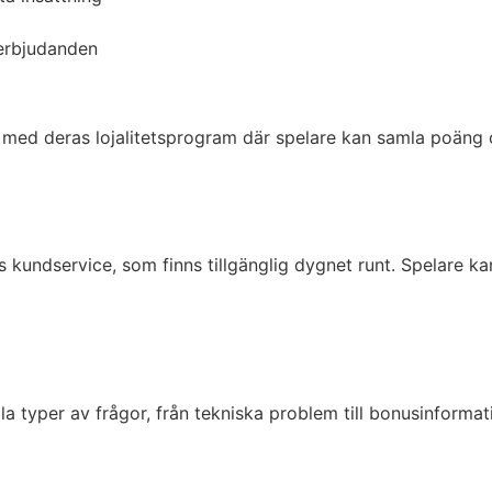
erbjudanden
med deras lojalitetsprogram där spelare kan samla poäng oc
s kundservice, som finns tillgänglig dygnet runt. Spelare k
la typer av frågor, från tekniska problem till bonusinformat