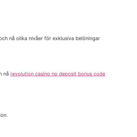
h nå olika nivåer för exklusiva belöningar
an nå
revolution casino no deposit bonus code
ion.