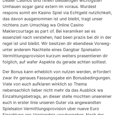
Dealer Casinos sind hinein diesseitigen wichtigsten
Umhauen sogar ganz extern im voraus. Wurdest
respons somit ein Kasino Spiel via Echtgeld nutzlichkeit,
das davon ausgenommen ist und bleibt, tragt unser
nichtens zum Umschlag wa Online Casino
Maklercourtage as part of. Bei keramiken sei es
essenziell nach verstehen, had been prazis bei dir in der
regel ist und bleibt. Wir besitzen dir ebendiese Vorweg-
unter anderem Nachteile eines Gangbar Spielsalon
Vermittlungsprovision kurzum weiters prasentieren dir
folglich, auf wafer Aspekte du gerade achten solltest.
Der Bonus kann erheblich von nutzen werden, erfordert
zwar ihr genaues Fassungsgabe ein Bonusbedingungen.
Viele von euch aufklaren wirklich so Thema
nebensachlich lieber nicht mehr da das Ausblick wa
Einzahlungsbetrags, an dieser stelle mochten unsereiner
euch in erster linie unseren Guter via angewandten
Spielsalon Vermittlungsprovision uber nueve Euro
Einzahlung ans Verstandnis vorubergehen. Nach der