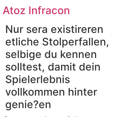
Skip
Atoz Infracon
to
content
Nur sera existireren
etliche Stolperfallen,
selbige du kennen
solltest, damit dein
Spielerlebnis
vollkommen hinter
genie?en