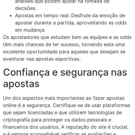
análises que podem ajudar na tomada de
decisões.
Apostas em tempo real: Desfrute da emoção de
apostar durante a partida, aproveitando as odds
em mudança.
Os apostadores que estudam bem as equipes e as odds
têm mais chances de ter sucesso, tornando esta uma
excelente oportunidade para aqueles que desejam se
aventurar nas apostas esportivas.
Confiança e segurança nas
apostas
Um dos aspectos mais importantes ao fazer apostas
online é a segurança. Certifique-se de usar plataformas
que sejam licenciadas e que utilizem tecnologias de
criptografia para proteger os dados pessoais e
financeiros dos usuários. A reputação do site é crucial,
e é sempre aconselhável verificar as avaliações e