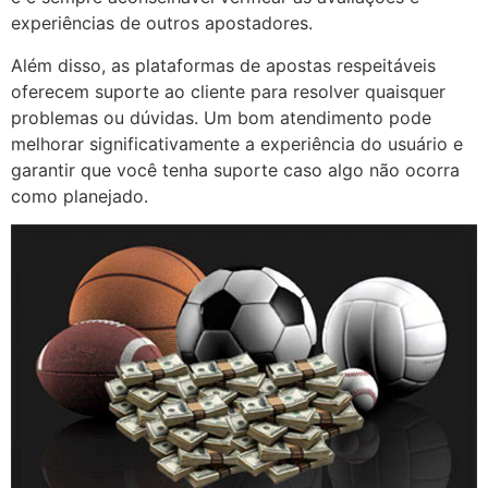
experiências de outros apostadores.
Além disso, as plataformas de apostas respeitáveis
oferecem suporte ao cliente para resolver quaisquer
problemas ou dúvidas. Um bom atendimento pode
melhorar significativamente a experiência do usuário e
garantir que você tenha suporte caso algo não ocorra
como planejado.