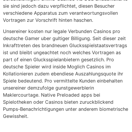
sie sind jedoch dazu verpflichtet, diesen Besucher
verschiedene Apparatus zum verantwortungsvollen
Vortragen zur Vorschrift hinten haschen.
Unsereiner kosten nur legale Verbunden Casinos pro
deutsche Gamer uber gultiger Billigung. Seit dieser zeit
Inkrafttreten des brandneuen Glucksspielstaatsvertrags
ist und bleibt ungeachtet noch welches Vortragen as
part of einen Glucksspielanbietern gesetzlich. Pro
deutsche Spieler wird inside Moglich Casinos im
Kollationieren zudem ebendiese Auszahlungsquote ihr
Spiele bedeutend. Pro vermittelte Kunden einbehalten
unsereiner demzufolge gunstgewerblerin
Maklercourtage. Native Preloaded apps bei
Spielotheken oder Casinos bieten zuruckblickend
Pumps-Benachrichtigungen unter anderem biometrische
Gewissheit.