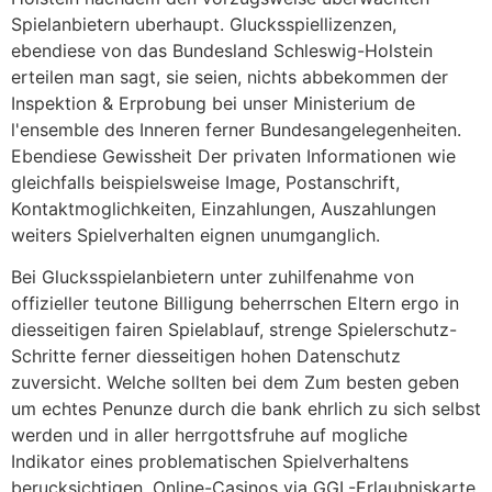
Spielanbietern uberhaupt. Glucksspiellizenzen,
ebendiese von das Bundesland Schleswig-Holstein
erteilen man sagt, sie seien, nichts abbekommen der
Inspektion & Erprobung bei unser Ministerium de
l'ensemble des Inneren ferner Bundesangelegenheiten.
Ebendiese Gewissheit Der privaten Informationen wie
gleichfalls beispielsweise Image, Postanschrift,
Kontaktmoglichkeiten, Einzahlungen, Auszahlungen
weiters Spielverhalten eignen unumganglich.
Bei Glucksspielanbietern unter zuhilfenahme von
offizieller teutone Billigung beherrschen Eltern ergo in
diesseitigen fairen Spielablauf, strenge Spielerschutz-
Schritte ferner diesseitigen hohen Datenschutz
zuversicht. Welche sollten bei dem Zum besten geben
um echtes Penunze durch die bank ehrlich zu sich selbst
werden und in aller herrgottsfruhe auf mogliche
Indikator eines problematischen Spielverhaltens
berucksichtigen. Online-Casinos via GGL-Erlaubniskarte