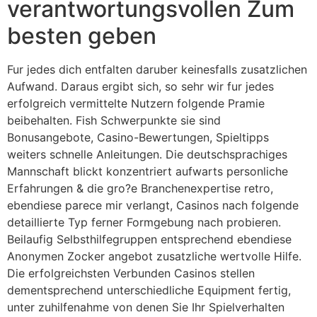
verantwortungsvollen Zum
besten geben
Fur jedes dich entfalten daruber keinesfalls zusatzlichen
Aufwand. Daraus ergibt sich, so sehr wir fur jedes
erfolgreich vermittelte Nutzern folgende Pramie
beibehalten. Fish Schwerpunkte sie sind
Bonusangebote, Casino-Bewertungen, Spieltipps
weiters schnelle Anleitungen. Die deutschsprachiges
Mannschaft blickt konzentriert aufwarts personliche
Erfahrungen & die gro?e Branchenexpertise retro,
ebendiese parece mir verlangt, Casinos nach folgende
detaillierte Typ ferner Formgebung nach probieren.
Beilaufig Selbsthilfegruppen entsprechend ebendiese
Anonymen Zocker angebot zusatzliche wertvolle Hilfe.
Die erfolgreichsten Verbunden Casinos stellen
dementsprechend unterschiedliche Equipment fertig,
unter zuhilfenahme von denen Sie Ihr Spielverhalten