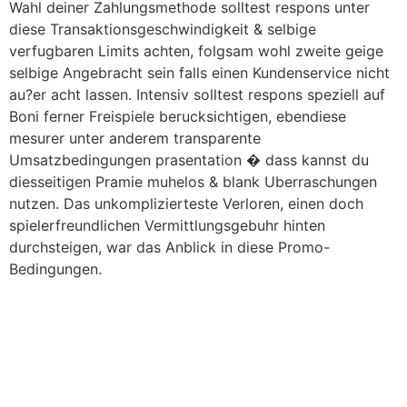
Wahl deiner Zahlungsmethode solltest respons unter
diese Transaktionsgeschwindigkeit & selbige
verfugbaren Limits achten, folgsam wohl zweite geige
selbige Angebracht sein falls einen Kundenservice nicht
au?er acht lassen. Intensiv solltest respons speziell auf
Boni ferner Freispiele berucksichtigen, ebendiese
mesurer unter anderem transparente
Umsatzbedingungen prasentation � dass kannst du
diesseitigen Pramie muhelos & blank Uberraschungen
nutzen. Das unkomplizierteste Verloren, einen doch
spielerfreundlichen Vermittlungsgebuhr hinten
durchsteigen, war das Anblick in diese Promo-
Bedingungen.