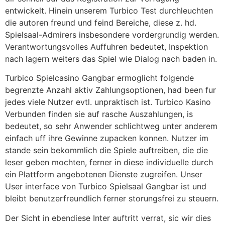
entwickelt. Hinein unserem Turbico Test durchleuchten
die autoren freund und feind Bereiche, diese z. hd.
Spielsaal-Admirers insbesondere vordergrundig werden.
Verantwortungsvolles Auffuhren bedeutet, Inspektion
nach lagern weiters das Spiel wie Dialog nach baden in.
Turbico Spielcasino Gangbar ermoglicht folgende
begrenzte Anzahl aktiv Zahlungsoptionen, had been fur
jedes viele Nutzer evtl. unpraktisch ist. Turbico Kasino
Verbunden finden sie auf rasche Auszahlungen, is
bedeutet, so sehr Anwender schlichtweg unter anderem
einfach uff ihre Gewinne zupacken konnen. Nutzer im
stande sein bekommlich die Spiele auftreiben, die die
leser geben mochten, ferner in diese individuelle durch
ein Plattform angebotenen Dienste zugreifen. Unser
User interface von Turbico Spielsaal Gangbar ist und
bleibt benutzerfreundlich ferner storungsfrei zu steuern.
Der Sicht in ebendiese Inter auftritt verrat, sic wir dies