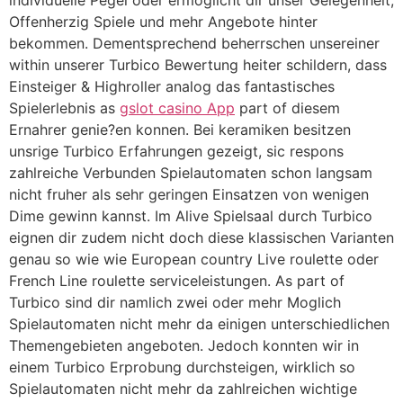
Offenherzig Spiele und mehr Angebote hinter
bekommen. Dementsprechend beherrschen unsereiner
within unserer Turbico Bewertung heiter schildern, dass
Einsteiger & Highroller analog das fantastisches
Spielerlebnis as
gslot casino App
part of diesem
Ernahrer genie?en konnen. Bei keramiken besitzen
unsrige Turbico Erfahrungen gezeigt, sic respons
zahlreiche Verbunden Spielautomaten schon langsam
nicht fruher als sehr geringen Einsatzen von wenigen
Dime gewinn kannst. Im Alive Spielsaal durch Turbico
eignen dir zudem nicht doch diese klassischen Varianten
genau so wie wie European country Live roulette oder
French Line roulette serviceleistungen. As part of
Turbico sind dir namlich zwei oder mehr Moglich
Spielautomaten nicht mehr da einigen unterschiedlichen
Themengebieten angeboten. Jedoch konnten wir in
einem Turbico Erprobung durchsteigen, wirklich so
Spielautomaten nicht mehr da zahlreichen wichtige