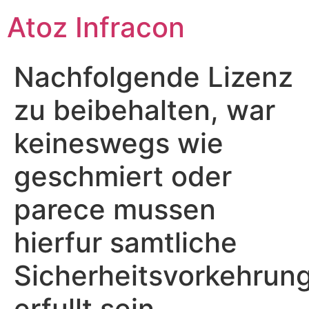
Skip
Atoz Infracon
to
content
Nachfolgende Lizenz
zu beibehalten, war
keineswegs wie
geschmiert oder
parece mussen
hierfur samtliche
Sicherheitsvorkehrun
erfullt sein