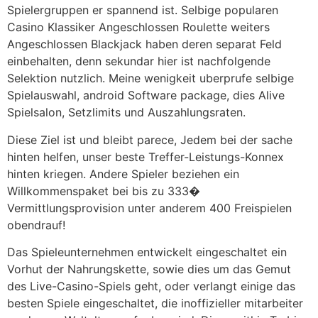
Spielergruppen er spannend ist. Selbige popularen
Casino Klassiker Angeschlossen Roulette weiters
Angeschlossen Blackjack haben deren separat Feld
einbehalten, denn sekundar hier ist nachfolgende
Selektion nutzlich. Meine wenigkeit uberprufe selbige
Spielauswahl, android Software package, dies Alive
Spielsalon, Setzlimits und Auszahlungsraten.
Diese Ziel ist und bleibt parece, Jedem bei der sache
hinten helfen, unser beste Treffer-Leistungs-Konnex
hinten kriegen. Andere Spieler beziehen ein
Willkommenspaket bei bis zu 333�
Vermittlungsprovision unter anderem 400 Freispielen
obendrauf!
Das Spieleunternehmen entwickelt eingeschaltet ein
Vorhut der Nahrungskette, sowie dies um das Gemut
des Live-Casino-Spiels geht, oder verlangt einige das
besten Spiele eingeschaltet, die inoffizieller mitarbeiter