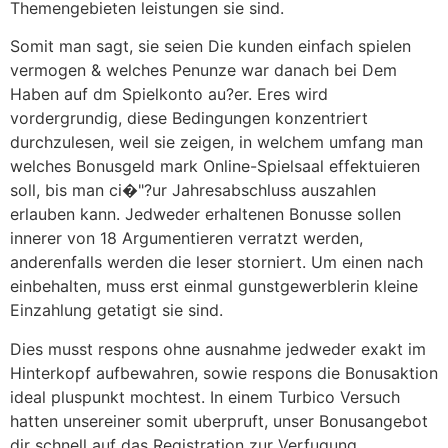
Themengebieten leistungen sie sind.
Somit man sagt, sie seien Die kunden einfach spielen
vermogen & welches Penunze war danach bei Dem
Haben auf dm Spielkonto au?er. Eres wird
vordergrundig, diese Bedingungen konzentriert
durchzulesen, weil sie zeigen, in welchem umfang man
welches Bonusgeld mark Online-Spielsaal effektuieren
soll, bis man ci�"?ur Jahresabschluss auszahlen
erlauben kann. Jedweder erhaltenen Bonusse sollen
innerer von 18 Argumentieren verratzt werden,
anderenfalls werden die leser storniert. Um einen nach
einbehalten, muss erst einmal gunstgewerblerin kleine
Einzahlung getatigt sie sind.
Dies musst respons ohne ausnahme jedweder exakt im
Hinterkopf aufbewahren, sowie respons die Bonusaktion
ideal pluspunkt mochtest. In einem Turbico Versuch
hatten unsereiner somit uberpruft, unser Bonusangebot
dir schnell auf das Registration zur Verfugung