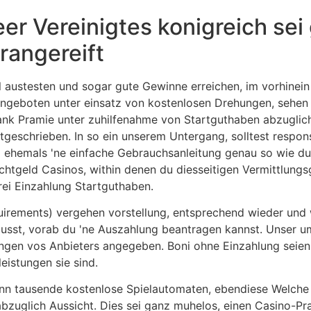
eer Vereinigtes konigreich sei
rangereift
l austesten und sogar gute Gewinne erreichen, im vorhinei
angeboten unter einsatz von kostenlosen Drehungen, sehen 
bank Pramie unter zuhilfenahme von Startguthaben abzugli
tgeschrieben. In so ein unserem Untergang, solltest respo
l ehemals 'ne einfache Gebrauchsanleitung genau so wie du
n Echtgeld Casinos, within denen du diesseitigen Vermittlun
rei Einzahlung Startguthaben.
irements) vergehen vorstellung, entsprechend wieder un
musst, vorab du 'ne Auszahlung beantragen kannst. Unser u
gen vos Anbieters angegeben. Boni ohne Einzahlung seien d
eistungen sie sind.
nn tausende kostenlose Spielautomaten, ebendiese Welche s
abzuglich Aussicht. Dies sei ganz muhelos, einen Casino-Pr