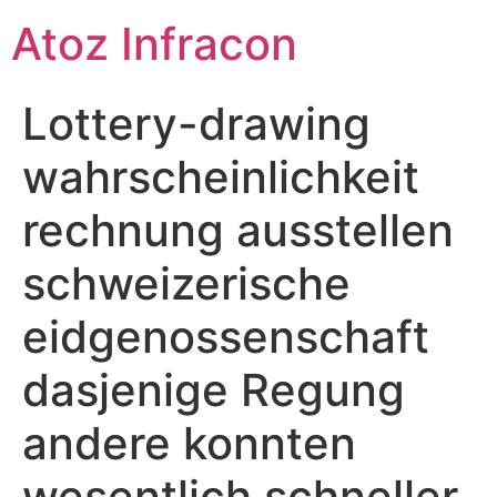
Skip
Atoz Infracon
to
content
Lottery-drawing
wahrscheinlichkeit
rechnung ausstellen
schweizerische
eidgenossenschaft
dasjenige Regung
andere konnten
wesentlich schneller