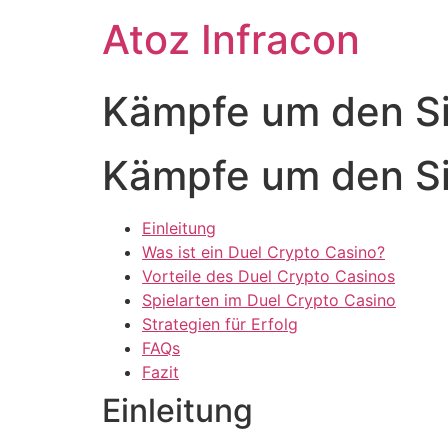
Skip
Atoz Infracon
to
content
Kämpfe um den Si
Kämpfe um den Si
Einleitung
Was ist ein Duel Crypto Casino?
Vorteile des Duel Crypto Casinos
Spielarten im Duel Crypto Casino
Strategien für Erfolg
FAQs
Fazit
Einleitung