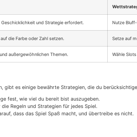
Wettstrate
 Geschicklichkeit und Strategie erfordert.
Nutze Bluff
 auf die Farbe oder Zahl setzen.
Setze auf m
n und außergewöhnlichen Themen.
Wähle Slots
n, gibt es einige bewährte Strategien, die du berücksichtigen
ege fest, wie viel du bereit bist auszugeben.
 die Regeln und Strategien für jedes Spiel.
rauf, dass das Spiel Spaß macht, und übertreibe es nicht.