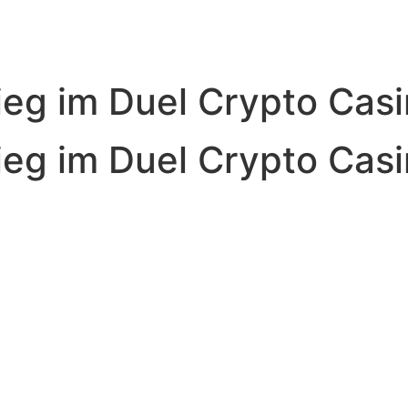
eg im Duel Crypto Casi
eg im Duel Crypto Casi