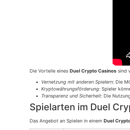
Die Vorteile eines
Duel Crypto Casinos
sind v
Vernetzung mit anderen Spielern:
Die Mög
Kryptowährungsförderung:
Spieler könne
Transparenz und Sicherheit:
Die Nutzung 
Spielarten im Duel Cr
Das Angebot an Spielen in einem
Duel Crypt