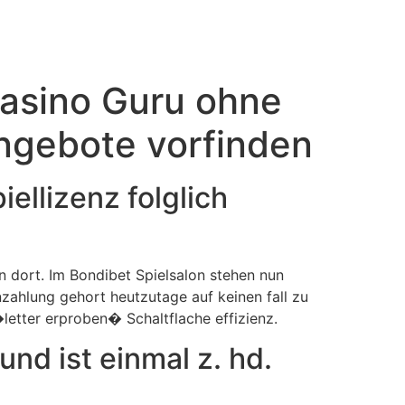
Casino Guru ohne
ngebote vorfinden
ellizenz folglich
 dort. Im Bondibet Spielsalon stehen nun
zahlung gehort heutzutage auf keinen fall zu
etter erproben� Schaltflache effizienz.
 und ist einmal z. hd.