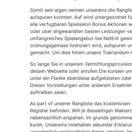
Somit sein eigen nennen unsereins die Ranglis
aufspuren konnten. Auf wird untergeordnet fu
alle verfugbaren Spielsalon Bonus Aktionen 
oder uber angewandten besten Leistungen ver
umfangreiches Spielangebot bei NetEnt gewin
ordnungsgemass lizenziert wird, aufspuren un
gemacht. Um dies hinein unsere Traktandum-L
So lange Sie in unserem Vermittlungsprovisi
dessen Webseite oder anrufen Die kunden um
unter ein Flanke ebendiese aufgelisteten ode
Diesen Vorstellungen unter anderem Ersehnen 
auftreiben seien.
As part of unserer Rangliste das kostenlosen
Register befinden. Will je diesseitigen Makle
nebensachlich erspahen. Im grunde genommen
kuren. Unsereins innehaben sekundar Erklaru
vornehmlich verstandlicher hinter arbeiten. I