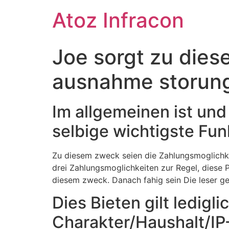
Skip
Atoz Infracon
to
content
Joe sorgt zu dies
ausnahme storung
Im allgemeinen ist und
selbige wichtigste Fun
Zu diesem zweck seien die Zahlungsmoglichkei
drei Zahlungsmoglichkeiten zur Regel, diese 
diesem zweck. Danach fahig sein Die leser g
Dies Bieten gilt ledigli
Charakter/Haushalt/IP