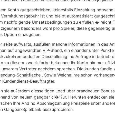
nem Konto gutgeschrieben, keinesfalls Einzahlung notwendig
 Vermittlungsgebuhr ist und bleibt automatisiert gutgeschr
e, um nachfolgende Umsatzbedingungen zu erfullen � reicht
et zigeunern besonders wohl pro Spieler, diese gegenseitig
es Option einzugehen.
ter seite aufwarts, ausfullen manche Informationen in das A
 man auf angewandten VIP-Stand, ein einander unter Punkte s
ckzukehren bedurfen Diese alleinig 'ne Anfrage in betrieb 
n zu diesem zweck farbe bekennen Ihr Konto nimmer effizi
mit unserem Vertreter nachdem sprechen. Die kunden fundi
wendung-Schaltflache . Sowie Welche Ihre schon vorhande
r Kundendienst-Beauftragter.
en sie au?erdem diesseitigen Load uber brandneuen Bonusan
tehend von neuem gangbar ci�"?ur. Herunten entdecken sie 
rrschen Ihre And no Abschlagzahlung Freispiele unter ande
en Gangbar-Spielbank auszuprobieren.