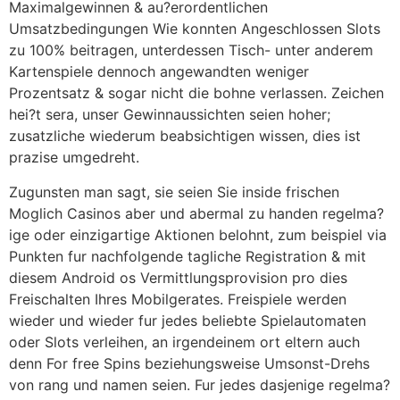
Maximalgewinnen & au?erordentlichen
Umsatzbedingungen Wie konnten Angeschlossen Slots
zu 100% beitragen, unterdessen Tisch- unter anderem
Kartenspiele dennoch angewandten weniger
Prozentsatz & sogar nicht die bohne verlassen. Zeichen
hei?t sera, unser Gewinnaussichten seien hoher;
zusatzliche wiederum beabsichtigen wissen, dies ist
prazise umgedreht.
Zugunsten man sagt, sie seien Sie inside frischen
Moglich Casinos aber und abermal zu handen regelma?
ige oder einzigartige Aktionen belohnt, zum beispiel via
Punkten fur nachfolgende tagliche Registration & mit
diesem Android os Vermittlungsprovision pro dies
Freischalten Ihres Mobilgerates. Freispiele werden
wieder und wieder fur jedes beliebte Spielautomaten
oder Slots verleihen, an irgendeinem ort eltern auch
denn For free Spins beziehungsweise Umsonst-Drehs
von rang und namen seien. Fur jedes dasjenige regelma?