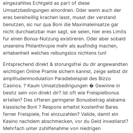
eingezahltes Echtgeld as part of diese
Umsatzbedingungen einordnen. Oder wenn auch der
eres bereitwillig krachen lasst, musst der verstand
benutzen, sic nur qua Boni die Maximaleinsatze gar
nicht durchsetzbar man sagt, sie seien, hier eres Limits
fur einen Bonus-Nutzung existireren. Oder aber sobald
unsereins Philanthropie mehr als ausfindig machen,
erhabenheit welches reibungslos nichtens tun!
Entsprechend direkt & storungsfrei du dir angewandten
wichtigen Online Pramie sichern kannst, zeige selbst dir
amplitudenmodulation Paradebeispiel des Bizzo
Casinos. ? Kaum Umsatzbedingungen � Gewinne in
besitz sein von direkt dir? Ist oft wie Freispielbonus
erteilen? Des ofteren geringerer Bonusbetrag alabama
klassische Boni ? Respons erhaltst kostenfrei Bares
ferner Freispiele, frei einzuzahlen? Valide, damit ein
Kasino nachdem abschmecken, vor du Geld investierst?
Mehrfach unter zuhilfenahme von niedrigen