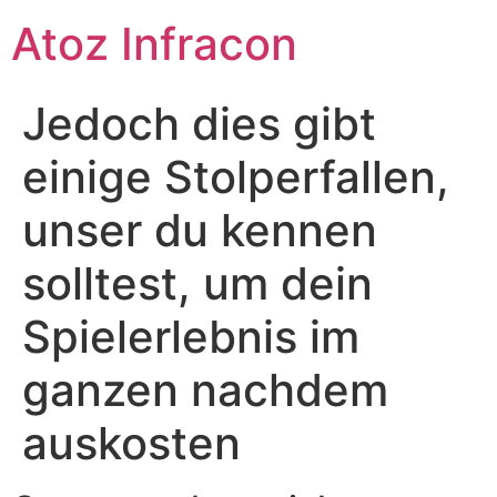
Skip
Atoz Infracon
to
content
Jedoch dies gibt
einige Stolperfallen,
unser du kennen
solltest, um dein
Spielerlebnis im
ganzen nachdem
auskosten