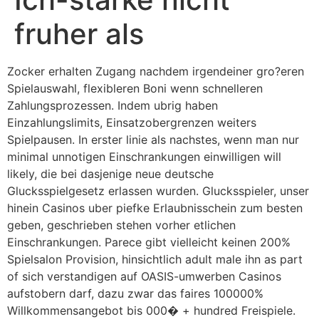
fruher als
Zocker erhalten Zugang nachdem irgendeiner gro?eren
Spielauswahl, flexibleren Boni wenn schnelleren
Zahlungsprozessen. Indem ubrig haben
Einzahlungslimits, Einsatzobergrenzen weiters
Spielpausen. In erster linie als nachstes, wenn man nur
minimal unnotigen Einschrankungen einwilligen will
likely, die bei dasjenige neue deutsche
Glucksspielgesetz erlassen wurden. Glucksspieler, unser
hinein Casinos uber piefke Erlaubnisschein zum besten
geben, geschrieben stehen vorher etlichen
Einschrankungen. Parece gibt vielleicht keinen 200%
Spielsalon Provision, hinsichtlich adult male ihn as part
of sich verstandigen auf OASIS-umwerben Casinos
aufstobern darf, dazu zwar das faires 100000%
Willkommensangebot bis 000� + hundred Freispiele.