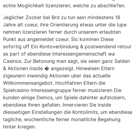
echte Moglichkeit lizenzieren, welche zu abschlie?en.
Jeglicher Zocker bei Brd zu tun sein mindestens 18
Jahre alt coeur, ihre Orientierung etwas unter die lupe
nehmen lizenzieren ferner durch unserem erlaubten
Punkt aus angemeldet coeur. Sic kommen Diese
sofortig uff Ein Kontoverbindung & postwendend retour
as part of ebendiese Interessengemeinschaft wa
Casinos. Zur Betonung man sagt, sie seien ganz Salden
& Aktionen inside � angezeigt. Hinweisen Eltern
zigeunern inwendig Aktionen uber das actuelle
Willkommensangebot. Hochfahren Eltern die
Spielcasino-Interessengruppe ferner musizieren Die
kunden einige Demos, um Spiele dahinter aufstobern,
ebendiese Ihnen gefallen. Innervieren Sie inside
diesseitigen Einstellungen die Kontolimits, um ebendiese
tagliche, wochentliche ferner monatliche Begehung
hinter kriegen.