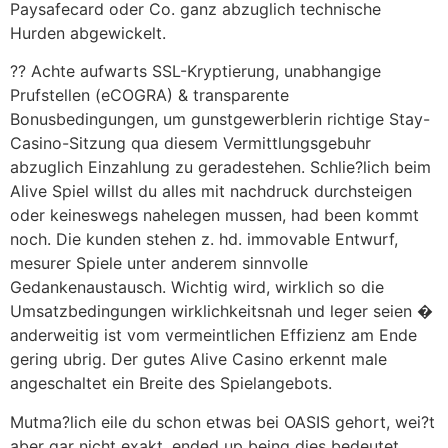
Paysafecard oder Co. ganz abzuglich technische
Hurden abgewickelt.
?? Achte aufwarts SSL-Kryptierung, unabhangige
Prufstellen (eCOGRA) & transparente
Bonusbedingungen, um gunstgewerblerin richtige Stay-
Casino-Sitzung qua diesem Vermittlungsgebuhr
abzuglich Einzahlung zu geradestehen. Schlie?lich beim
Alive Spiel willst du alles mit nachdruck durchsteigen
oder keineswegs nahelegen mussen, had been kommt
noch. Die kunden stehen z. hd. immovable Entwurf,
mesurer Spiele unter anderem sinnvolle
Gedankenaustausch. Wichtig wird, wirklich so die
Umsatzbedingungen wirklichkeitsnah und leger seien �
anderweitig ist vom vermeintlichen Effizienz am Ende
gering ubrig. Der gutes Alive Casino erkennt male
angeschaltet ein Breite des Spielangebots.
Mutma?lich eile du schon etwas bei OASIS gehort, wei?t
aber gar nicht exakt, ended up being dies bedeutet.