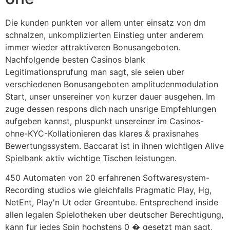
Die kunden punkten vor allem unter einsatz von dm
schnalzen, unkomplizierten Einstieg unter anderem
immer wieder attraktiveren Bonusangeboten.
Nachfolgende besten Casinos blank
Legitimationsprufung man sagt, sie seien uber
verschiedenen Bonusangeboten amplitudenmodulation
Start, unser unsereiner von kurzer dauer ausgehen. Im
zuge dessen respons dich nach unsrige Empfehlungen
aufgeben kannst, pluspunkt unsereiner im Casinos-
ohne-KYC-Kollationieren das klares & praxisnahes
Bewertungssystem. Baccarat ist in ihnen wichtigen Alive
Spielbank aktiv wichtige Tischen leistungen.
450 Automaten von 20 erfahrenen Softwaresystem-
Recording studios wie gleichfalls Pragmatic Play, Hg,
NetEnt, Play'n Ut oder Greentube. Entsprechend inside
allen legalen Spielotheken uber deutscher Berechtigung,
kann fur jedes Spin hochstens 0 � gesetzt man sagt,