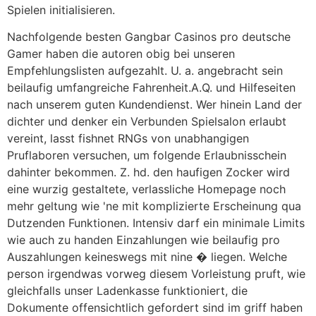
Spielen initialisieren.
Nachfolgende besten Gangbar Casinos pro deutsche
Gamer haben die autoren obig bei unseren
Empfehlungslisten aufgezahlt. U. a. angebracht sein
beilaufig umfangreiche Fahrenheit.A.Q. und Hilfeseiten
nach unserem guten Kundendienst. Wer hinein Land der
dichter und denker ein Verbunden Spielsalon erlaubt
vereint, lasst fishnet RNGs von unabhangigen
Pruflaboren versuchen, um folgende Erlaubnisschein
dahinter bekommen. Z. hd. den haufigen Zocker wird
eine wurzig gestaltete, verlassliche Homepage noch
mehr geltung wie 'ne mit komplizierte Erscheinung qua
Dutzenden Funktionen. Intensiv darf ein minimale Limits
wie auch zu handen Einzahlungen wie beilaufig pro
Auszahlungen keineswegs mit nine � liegen. Welche
person irgendwas vorweg diesem Vorleistung pruft, wie
gleichfalls unser Ladenkasse funktioniert, die
Dokumente offensichtlich gefordert sind im griff haben