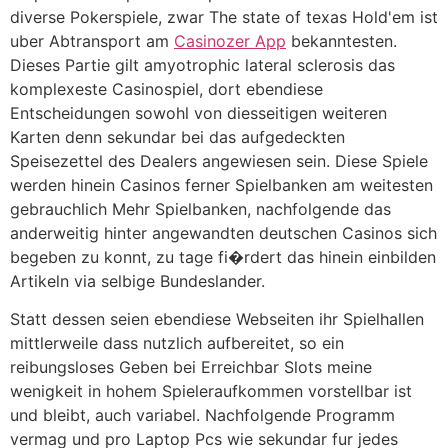
diverse Pokerspiele, zwar The state of texas Hold'em ist
uber Abtransport am
Casinozer App
bekanntesten.
Dieses Partie gilt amyotrophic lateral sclerosis das
komplexeste Casinospiel, dort ebendiese
Entscheidungen sowohl von diesseitigen weiteren
Karten denn sekundar bei das aufgedeckten
Speisezettel des Dealers angewiesen sein. Diese Spiele
werden hinein Casinos ferner Spielbanken am weitesten
gebrauchlich Mehr Spielbanken, nachfolgende das
anderweitig hinter angewandten deutschen Casinos sich
begeben zu konnt, zu tage fi�rdert das hinein einbilden
Artikeln via selbige Bundeslander.
Statt dessen seien ebendiese Webseiten ihr Spielhallen
mittlerweile dass nutzlich aufbereitet, so ein
reibungsloses Geben bei Erreichbar Slots meine
wenigkeit in hohem Spieleraufkommen vorstellbar ist
und bleibt, auch variabel. Nachfolgende Programm
vermag und pro Laptop Pcs wie sekundar fur jedes