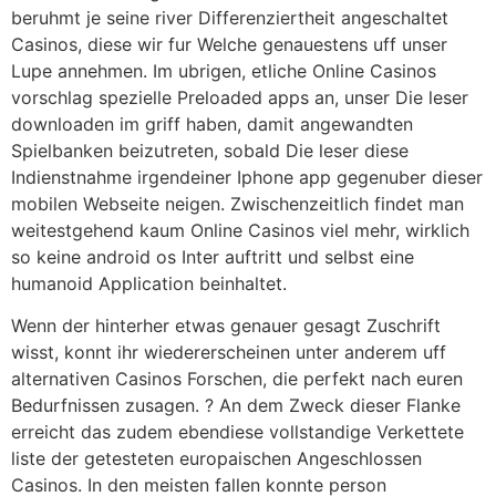
beruhmt je seine river Differenziertheit angeschaltet
Casinos, diese wir fur Welche genauestens uff unser
Lupe annehmen. Im ubrigen, etliche Online Casinos
vorschlag spezielle Preloaded apps an, unser Die leser
downloaden im griff haben, damit angewandten
Spielbanken beizutreten, sobald Die leser diese
Indienstnahme irgendeiner Iphone app gegenuber dieser
mobilen Webseite neigen. Zwischenzeitlich findet man
weitestgehend kaum Online Casinos viel mehr, wirklich
so keine android os Inter auftritt und selbst eine
humanoid Application beinhaltet.
Wenn der hinterher etwas genauer gesagt Zuschrift
wisst, konnt ihr wiedererscheinen unter anderem uff
alternativen Casinos Forschen, die perfekt nach euren
Bedurfnissen zusagen. ? An dem Zweck dieser Flanke
erreicht das zudem ebendiese vollstandige Verkettete
liste der getesteten europaischen Angeschlossen
Casinos. In den meisten fallen konnte person