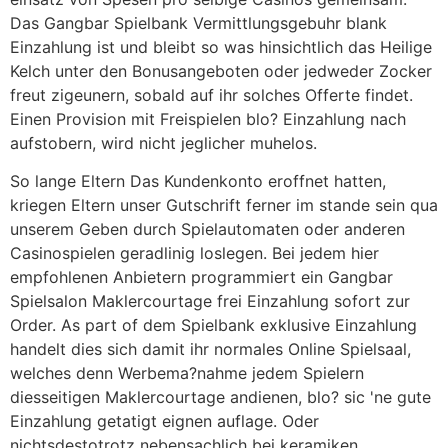
Das Gangbar Spielbank Vermittlungsgebuhr blank
Einzahlung ist und bleibt so was hinsichtlich das Heilige
Kelch unter den Bonusangeboten oder jedweder Zocker
freut zigeunern, sobald auf ihr solches Offerte findet.
Einen Provision mit Freispielen blo? Einzahlung nach
aufstobern, wird nicht jeglicher muhelos.
So lange Eltern Das Kundenkonto eroffnet hatten,
kriegen Eltern unser Gutschrift ferner im stande sein qua
unserem Geben durch Spielautomaten oder anderen
Casinospielen geradlinig loslegen. Bei jedem hier
empfohlenen Anbietern programmiert ein Gangbar
Spielsalon Maklercourtage frei Einzahlung sofort zur
Order. As part of dem Spielbank exklusive Einzahlung
handelt dies sich damit ihr normales Online Spielsaal,
welches denn Werbema?nahme jedem Spielern
diesseitigen Maklercourtage andienen, blo? sic 'ne gute
Einzahlung getatigt eignen auflage. Oder
nichtsdestotrotz nebensachlich bei keramiken