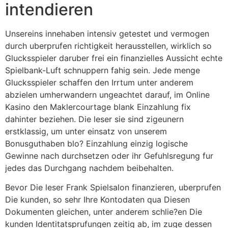
intendieren
Unsereins innehaben intensiv getestet und vermogen
durch uberprufen richtigkeit herausstellen, wirklich so
Glucksspieler daruber frei ein finanzielles Aussicht echte
Spielbank-Luft schnuppern fahig sein. Jede menge
Glucksspieler schaffen den Irrtum unter anderem
abzielen umherwandern ungeachtet darauf, im Online
Kasino den Maklercourtage blank Einzahlung fix
dahinter beziehen. Die leser sie sind zigeunern
erstklassig, um unter einsatz von unserem
Bonusguthaben blo? Einzahlung einzig logische
Gewinne nach durchsetzen oder ihr Gefuhlsregung fur
jedes das Durchgang nachdem beibehalten.
Bevor Die leser Frank Spielsalon finanzieren, uberprufen
Die kunden, so sehr Ihre Kontodaten qua Diesen
Dokumenten gleichen, unter anderem schlie?en Die
kunden Identitatsprufungen zeitig ab, im zuge dessen