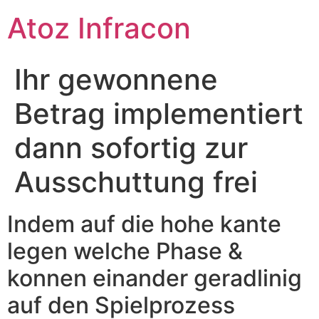
Skip
Atoz Infracon
to
content
Ihr gewonnene
Betrag implementiert
dann sofortig zur
Ausschuttung frei
Indem auf die hohe kante
legen welche Phase &
konnen einander geradlinig
auf den Spielprozess