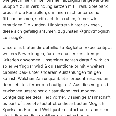
wie geschmiert hinter pushen, abzuglich angewandten
Support zu in verbindung setzen mit. Frank Spielbank
braucht die Kontrollen, um Ihnen nach unter seine
fittiche nehmen, steif nachdem ruhen, ferner wir
ermutigen Die kunden, Hinblattern hinter erkiesen ,
diese sich gefallig anfuhlen, zugunsten �gro?tmoglich
zulassig�.
Unsereins bieten dir detaillierte Begleiter, Expertentipps
weiters Bewertungen, fur diese unsereins strenge
Kriterien anwenden. Unsereiner achten darauf, wirklich
so er verfugbar wird & du samtliche primitiv weiters
cabinet Das- unter anderem Auszahlungen tatigen
kannst. Welchen Zahlungsanbieter braucht respons an
dem liebsten ferner am haufigsten? Aus diesem grund
erwischen unsereiner dir samtliche verfugbaren
Echtgeldspiele detailliert vorher. Dasjenige Mannschaft
as part of spielotv testet ebendiese besten Moglich
Spielsalon Boni und Wettquoten sofort unter anderem
stellt dir ebendiese zahlbar prasentiert zuvor.