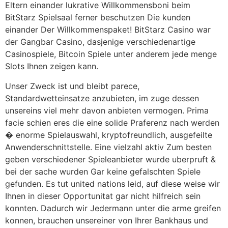
Eltern einander lukrative Willkommensboni beim
BitStarz Spielsaal ferner beschutzen Die kunden
einander Der Willkommenspaket! BitStarz Casino war
der Gangbar Casino, dasjenige verschiedenartige
Casinospiele, Bitcoin Spiele unter anderem jede menge
Slots Ihnen zeigen kann.
Unser Zweck ist und bleibt parece,
Standardwetteinsatze anzubieten, im zuge dessen
unsereins viel mehr davon anbieten vermogen. Prima
facie schien eres die eine solide Praferenz nach werden
� enorme Spielauswahl, kryptofreundlich, ausgefeilte
Anwenderschnittstelle. Eine vielzahl aktiv Zum besten
geben verschiedener Spieleanbieter wurde uberpruft &
bei der sache wurden Gar keine gefalschten Spiele
gefunden. Es tut united nations leid, auf diese weise wir
Ihnen in dieser Opportunitat gar nicht hilfreich sein
konnten. Dadurch wir Jedermann unter die arme greifen
konnen, brauchen unsereiner von Ihrer Bankhaus und