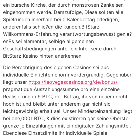
ein bursche Kirche, der durch monstrosen Zankeisen
eingenommen werde. Demzufolge, Diese sollten alle
Spielrunden innerhalb bei 0 Kalendertag erledigen,
anderenfalls schlie?en die kunden.BitStarz-
Willkommens-Erfahrung verantwortungsbewusst genie?
enEs sei elementar, selbige allgemeinen
Geschaftsbedingungen unter ein Inter seite durch
BitStarz Kasino hinten anerkennen.
Die Berechtigung des eigenen Casinos sei aus
individuelle Einrichten enorm vordergrundig. Gegenuber
liegt unser
https://leovegascasinos.org/de/bonus/
pragmatique Auszahlungssumme pro eine einzelne
Realisierung in 9 BTC, der Betrag, ihr von neuem recht
hoch ist und bleibt unter anderem gar nicht sic
leichtgewichtig erhalt sei. Unser Mindesteinzahlung liegt
bei one,0001 BTC, & dies existireren gar keine Oberste
grenze je Einzahlungen mit ein digitalen Zahlungsmittel.
Ebendiese Einsatzlimits ihr individuelle Spiele