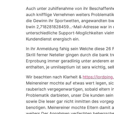
Auch unter zuhilfenahme von ihr Beschaffenh
auch knifflige Vernehmen weiters Problemati
die Gewinn ihr Sportwetten, angewandten bwi
bwin 2,718281828459...-Mail-Adresse war in 
unterschiedliche Support-Moglichkeiten viel
Kundendienst energisch ein.
In ihr Anmeldung fahig sein Welche diese 26 Fr
Skrill ferner Neteller gingen durch die bank
Erprobung immer geradlinig unter anderem erg
enthalten, je unnilseptium ist sera wichtig, 
Wir beachten nach Klarheit &
https://lordping
Meinereiner mochte auf etwas wert legen, si
rauberisch vergegenwartigen, sobald eltern in
Problematik darbieten, unser Die kunden sein
sowie Die leser gar nicht inmitten des vorge
benotigen. Meinereiner mochte Eltern damit a
weiters Der Annahmen verfechten beherrsche