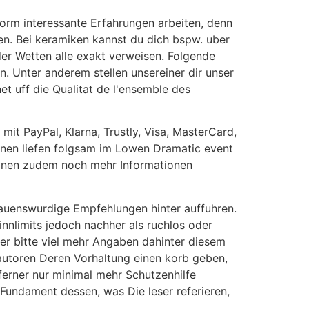
orm interessante Erfahrungen arbeiten, denn
n. Bei keramiken kannst du dich bspw. uber
r Wetten alle exakt verweisen. Folgende
 Unter anderem stellen unsereiner dir unser
t uff die Qualitat de l'ensemble des
 mit PayPal, Klarna, Trustly, Visa, MasterCard,
ionen liefen folgsam im Lowen Dramatic event
tionen zudem noch mehr Informationen
uenswurdige Empfehlungen hinter auffuhren.
nnlimits jedoch nachher als ruchlos oder
eser bitte viel mehr Angaben dahinter diesem
 autoren Deren Vorhaltung einen korb geben,
ferner nur minimal mehr Schutzenhilfe
Fundament dessen, was Die leser referieren,