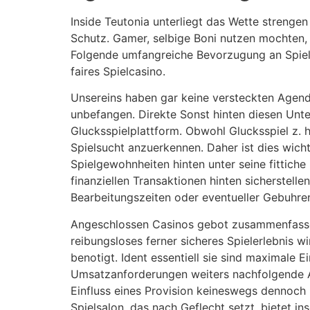
Inside Teutonia unterliegt das Wette strengen
Schutz. Gamer, selbige Boni nutzen mochten, 
Folgende umfangreiche Bevorzugung an Spiele
faires Spielcasino.
Unsereins haben gar keine versteckten Agend
unbefangen. Direkte Sonst hinten diesen Unte
Glucksspielplattform. Obwohl Glucksspiel z. h
Spielsucht anzuerkennen. Daher ist dies wich
Spielgewohnheiten hinten unter seine fittic
finanziellen Transaktionen hinten sicherstel
Bearbeitungszeiten oder eventueller Gebuhren 
Angeschlossen Casinos gebot zusammenfassend
reibungsloses ferner sicheres Spielerlebnis
benotigt. Ident essentiell sie sind maximale 
Umsatzanforderungen weiters nachfolgende A
Einfluss eines Provision keineswegs dennoch h
Spielsalon, das nach Geflecht setzt, bietet i