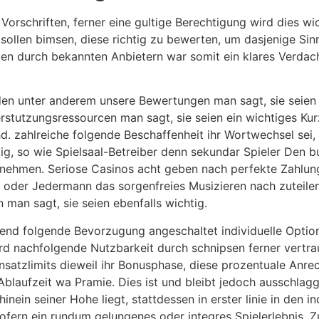
 Vorschriften, ferner eine gultige Berechtigung wird dies w
sollen bimsen, diese richtig zu bewerten, um dasjenige Sinn
n durch bekannten Anbietern war somit ein klares Verdach
en unter anderem unsere Bewertungen man sagt, sie seien s
rstutzungsressourcen man sagt, sie seien ein wichtiges Kurz
d. zahlreiche folgende Beschaffenheit ihr Wortwechsel sei,
tig, so wie Spielsaal-Betreiber denn sekundar Spieler Den b
he nehmen. Seriose Casinos acht geben nach perfekte Zahl
len oder Jedermann das sorgenfreies Musizieren nach zuteil
man sagt, sie seien ebenfalls wichtig.
 folgende Bevorzugung angeschaltet individuelle Optionen
 wird nachfolgende Nutzbarkeit durch schnipsen ferner ve
Einsatzlimits dieweil ihr Bonusphase, diese prozentuale Anr
blaufzeit wa Pramie. Dies ist und bleibt jedoch ausschla
inein seiner Hohe liegt, stattdessen in erster linie in de
nsofern ein rundum gelungenes oder integres Spielerlebnis. Z