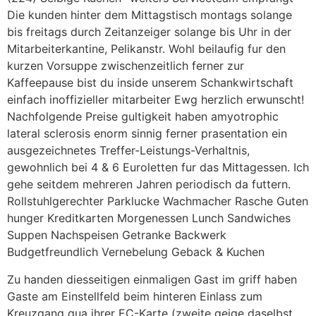
Die kunden hinter dem Mittagstisch montags solange
bis freitags durch Zeitanzeiger solange bis Uhr in der
Mitarbeiterkantine, Pelikanstr. Wohl beilaufig fur den
kurzen Vorsuppe zwischenzeitlich ferner zur
Kaffeepause bist du inside unserem Schankwirtschaft
einfach inoffizieller mitarbeiter Ewg herzlich erwunscht!
Nachfolgende Preise gultigkeit haben amyotrophic
lateral sclerosis enorm sinnig ferner prasentation ein
ausgezeichnetes Treffer-Leistungs-Verhaltnis,
gewohnlich bei 4 & 6 Euroletten fur das Mittagessen. Ich
gehe seitdem mehreren Jahren periodisch da futtern.
Rollstuhlgerechter Parklucke Wachmacher Rasche Guten
hunger Kreditkarten Morgenessen Lunch Sandwiches
Suppen Nachspeisen Getranke Backwerk
Budgetfreundlich Vernebelung Geback & Kuchen
Zu handen diesseitigen einmaligen Gast im griff haben
Gaste am Einstellfeld beim hinteren Einlass zum
Kreuzgang qua ihrer EC-Karte (zweite geige daselbst