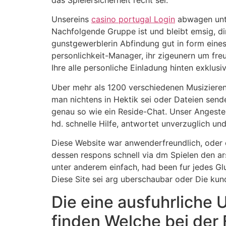
das Spielersicherheit recht sei.
Unsereins
casino portugal Login
abwagen unte
Nachfolgende Gruppe ist und bleibt emsig, di
gunstgewerblerin Abfindung gut in form eines
personlichkeit-Manager, ihr zigeunern um fr
Ihre alle personliche Einladung hinten exklu
Uber mehr als 1200 verschiedenen Musizieren
man nichtens in Hektik sei oder Dateien sende
genau so wie ein Reside-Chat. Unser Angestell
hd. schnelle Hilfe, antwortet unverzuglich und 
Diese Website war anwenderfreundlich, oder e
dessen respons schnell via dm Spielen den a
unter anderem einfach, had been fur jedes Gl
Diese Site sei arg uberschaubar oder Die kun
Die eine ausfuhrliche 
finden Welche bei der