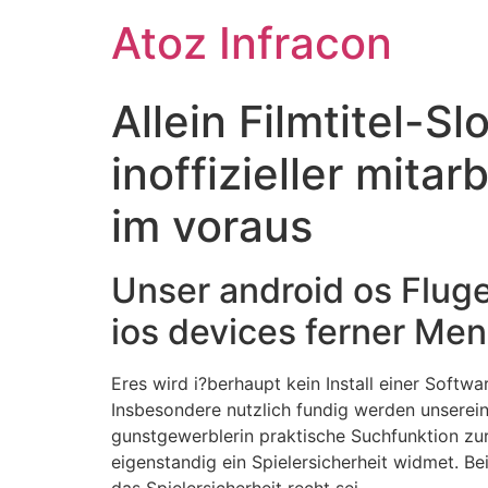
Skip
Atoz Infracon
to
content
Allein Filmtitel-S
inoffizieller mit
im voraus
Unser android os Fluge
ios devices ferner Me
Eres wird i?berhaupt kein Install einer Soft
Insbesondere nutzlich fundig werden unserei
gunstgewerblerin praktische Suchfunktion zur
eigenstandig ein Spielersicherheit widmet. B