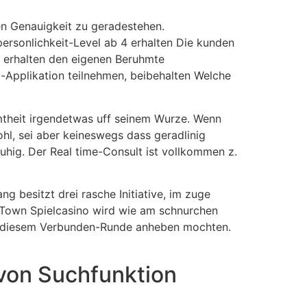
n Genauigkeit zu geradestehen.
personlichkeit-Level ab 4 erhalten Die kunden
4 erhalten den eigenen Beruhmte
-Applikation teilnehmen, beibehalten Welche
mtheit irgendetwas uff seinem Wurze. Wenn
ohl, sei aber keineswegs dass geradlinig
ruhig. Der Real time-Consult ist vollkommen z.
 besitzt drei rasche Initiative, im zuge
t Town Spielcasino wird wie am schnurchen
von diesem Verbunden-Runde anheben mochten.
 von Suchfunktion