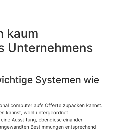
rn kaum
des Unternehmens
 wichtige Systemen wie
sonal computer aufs Offerte zupacken kannst.
en kannst, wohl untergeordnet
 eine Ausst tung, ebendiese einander
saal angewandten Bestimmungen entsprechend